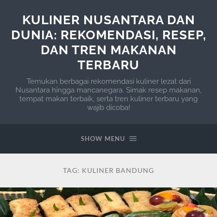
KULINER NUSANTARA DAN
DUNIA: REKOMENDASI, RESEP,
DAN TREN MAKANAN
TERBARU
Temukan berbagai rekomendasi kuliner lezat dari
Nusantara hingga mancanegara. Simak resep makanan,
tempat makan terbaik, serta tren kuliner terbaru yang
wajib dicoba!
SHOW MENU
TAG:
KULINER BANDUNG