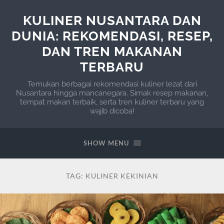
KULINER NUSANTARA DAN
DUNIA: REKOMENDASI, RESEP,
DAN TREN MAKANAN
TERBARU
Temukan berbagai rekomendasi kuliner lezat dari
Nusantara hingga mancanegara. Simak resep makanan,
tempat makan terbaik, serta tren kuliner terbaru yang
wajib dicoba!
SHOW MENU
TAG:
KULINER KEKINIAN