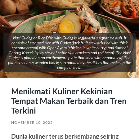
Nasi Gudeg or Rice Dish with Gudeg is Jogjakarta's signature dish. It
consists of steamed rice with Gudeg (jack fruit stew drizzled with thick
coconut cream) with Opor Ayam (chicken in white curry) and Sambal
Goreng Krecek (spicy stew of cattle skin crackers and red bean). The Nasi
Gudeg is plated on an earthenware plate that lined with banana leaf. The
plate is set on a wooden block; surrounded by the dishes that make up the
complete meal.
Menikmati Kuliner Kekinian
Tempat Makan Terbaik dan Tren
Terkini
NOVEMBER 10, 2025
Dunia kuliner terus berkembang seiring