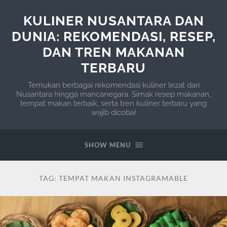
KULINER NUSANTARA DAN
DUNIA: REKOMENDASI, RESEP,
DAN TREN MAKANAN
TERBARU
Temukan berbagai rekomendasi kuliner lezat dari
Nusantara hingga mancanegara. Simak resep makanan,
tempat makan terbaik, serta tren kuliner terbaru yang
wajib dicoba!
SHOW MENU
TAG:
TEMPAT MAKAN INSTAGRAMABLE